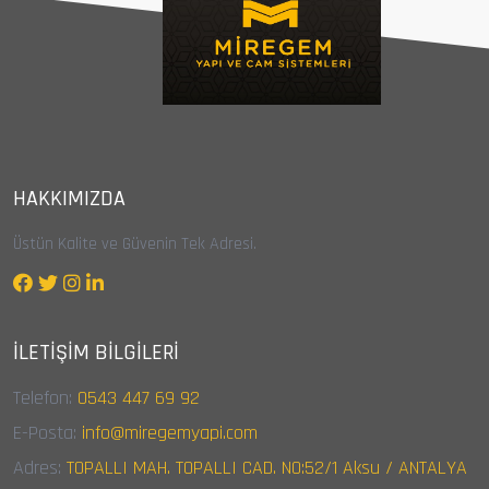
HAKKIMIZDA
Üstün Kalite ve Güvenin Tek Adresi.
İLETIŞIM BILGILERI
Telefon:
0543 447 69 92
E-Posta:
info@miregemyapi.com
Adres:
TOPALLI MAH. TOPALLI CAD. NO:52/1 Aksu / ANTALYA