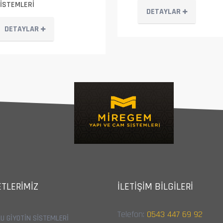
İSTEMLERİ
DETAYLAR
DETAYLAR
TLERIMIZ
İLETIŞIM BILGILERI
Telefon:
0543 447 69 92
U GİYOTİN SİSTEMLERİ