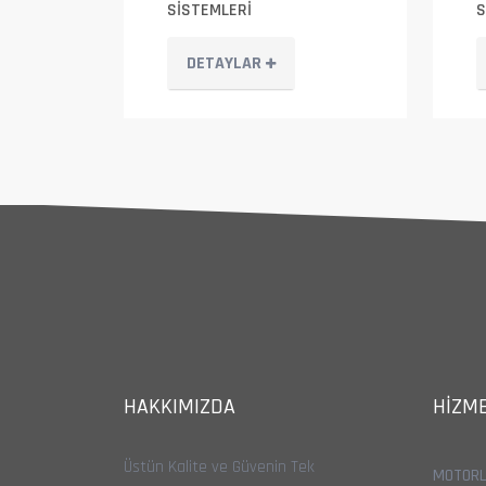
SİSTEMLERİ
S
DETAYLAR
HAKKIMIZDA
HIZME
Üstün Kalite ve Güvenin Tek
MOTORL