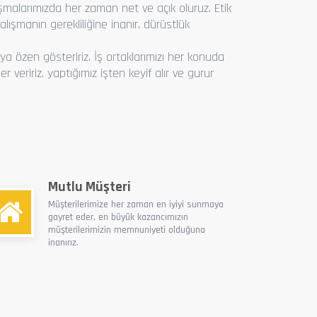
lışmalarımızda her zaman net ve açık oluruz. Etik
lışmanın gerekliliğine inanır, dürüstlük
a özen gösteririz. İş ortaklarımızı her konuda
ğer veririz. yaptığımız işten keyif alır ve gurur
Mutlu Müşteri
Müşterilerimize her zaman en iyiyi sunmaya
gayret eder, en büyük kazancımızın
müşterilerimizin memnuniyeti olduğuna
inanırız.