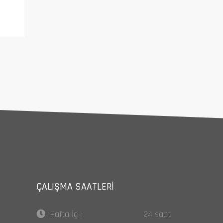
ÇALIŞMA SAATLERI
Hafta İçi :
24 saat