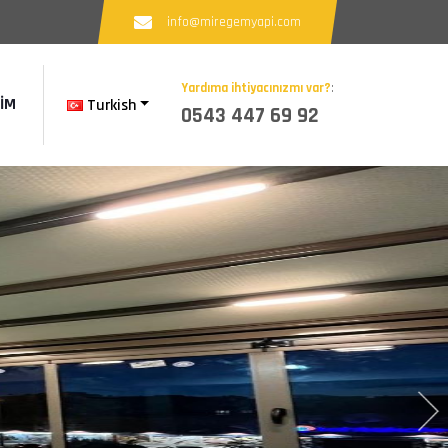
info@miregemyapi.com
Yardıma ihtiyacınızmı var?
:
ŞIM
Turkish
0543 447 69 92